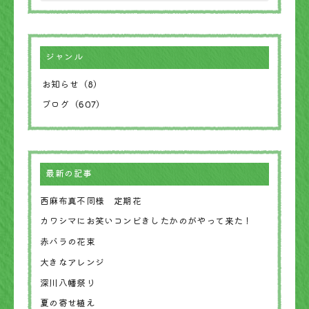
ジャンル
お知らせ（8）
ブログ（607）
最新の記事
西麻布真不同様 定期花
カワシマにお笑いコンビきしたかのがやって来た！
赤バラの花束
大きなアレンジ
深川八幡祭り
夏の寄せ植え