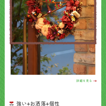
詳細を見る
強い+お洒落+個性