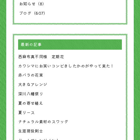
お知らせ（8）
ブログ（607）
最新の記事
西麻布真不同様 定期花
カワシマにお笑いコンビきしたかのがやって来た！
赤バラの花束
大きなアレンジ
深川八幡祭り
夏の寄せ植え
夏リース
ナチュラル素材のスワッグ
生涯現役剣士