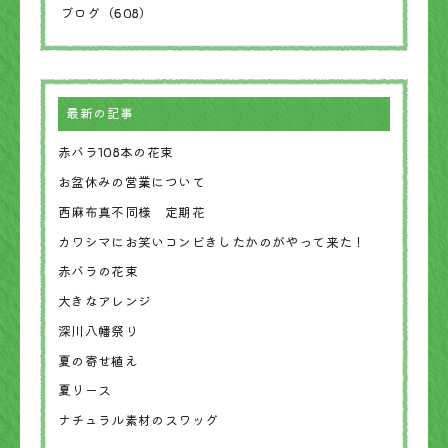
ブログ（608）
最新の記事
赤バラ108本の花束
お盆休みの営業について
西麻布真不同様 定期花
カワシマにお笑いコンビきしたかのがやって来た！
赤バラの花束
大きなアレンジ
深川八幡祭り
夏の寄せ植え
夏リース
ナチュラル素材のスワッグ