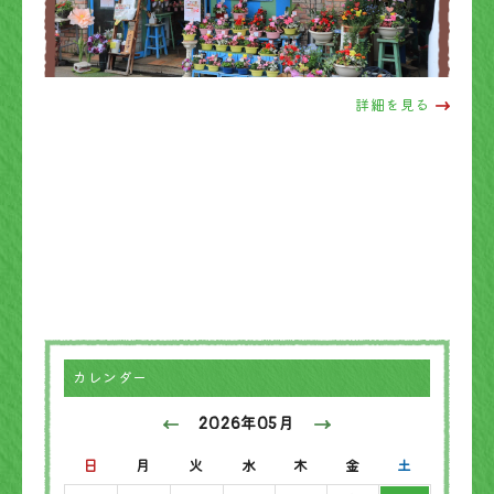
詳細を見る
カレンダー
2026年05月
日
月
火
水
木
金
土