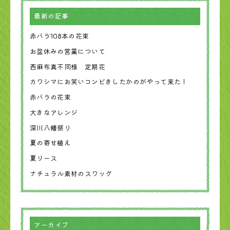
最新の記事
赤バラ108本の花束
お盆休みの営業について
西麻布真不同様 定期花
カワシマにお笑いコンビきしたかのがやって来た！
赤バラの花束
大きなアレンジ
深川八幡祭り
夏の寄せ植え
夏リース
ナチュラル素材のスワッグ
アーカイブ