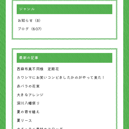
ジャンル
お知らせ（8）
ブログ（607）
最新の記事
西麻布真不同様 定期花
カワシマにお笑いコンビきしたかのがやって来た！
赤バラの花束
大きなアレンジ
深川八幡祭り
夏の寄せ植え
夏リース