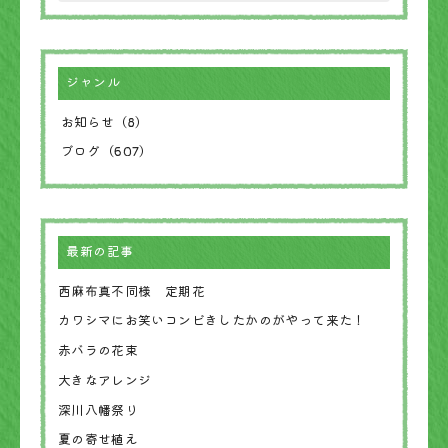
ジャンル
お知らせ（8）
ブログ（607）
最新の記事
西麻布真不同様 定期花
カワシマにお笑いコンビきしたかのがやって来た！
赤バラの花束
大きなアレンジ
深川八幡祭り
夏の寄せ植え