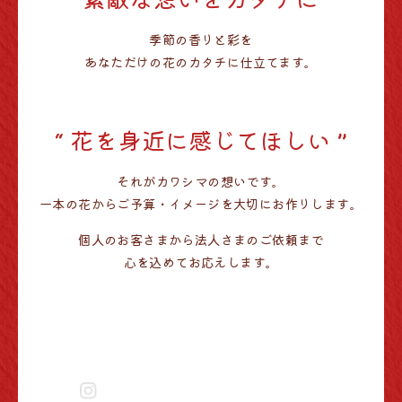
“ 素敵な想いをカタチに ”
季節の香りと彩を
あなただけの花のカタチに
仕立てます。
“ 花を身近に感じてほしい ”
それがカワシマの想いです。
一本の花から
ご予算・イメージを大切に
お作りします。
個人のお客さまから
法人さまのご依頼まで
心を込めてお応えします。
お問い合わせ/ご注文はこちら
FAX注文用紙ダウンロード
Order and Ccontact
Fax Order Form